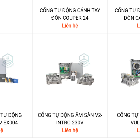
CỔNG TỰ ĐỘNG CÁNH TAY
CỔNG TỰ 
ĐÒN COUPER 24
ĐÒN C
Liên hệ
L
 TỰ ĐỘNG
CỔNG TỰ ĐỘNG ÂM SÀN V2-
CỔNG TỰ
V EX004
INTRO 230V
VUL
hệ
Liên hệ
L