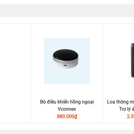
Bộ điều khiển hồng ngoại
Loa thông m
Vconnex
Trợ lý 
880.000
₫
2.3