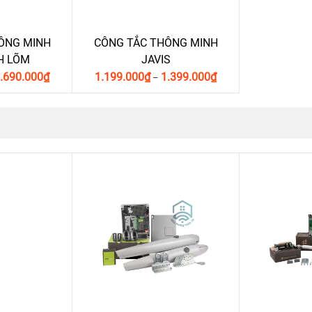
ÔNG MINH
CÔNG TẮC THÔNG MINH
NH LÕM
JAVIS
.690.000
₫
1.199.000
₫
1.399.000
₫
–