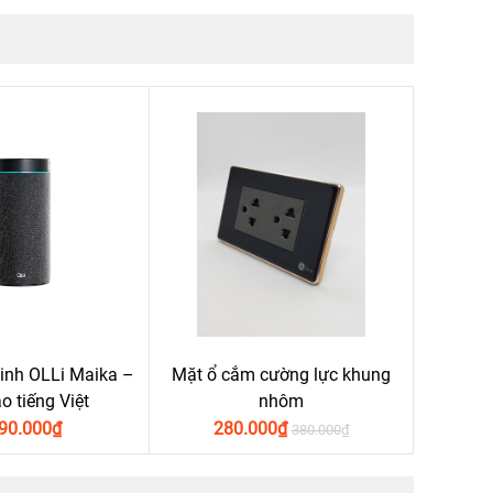
inh OLLi Maika –
Mặt ổ cắm cường lực khung
ảo tiếng Việt
nhôm
90.000
₫
280.000
₫
380.000
₫