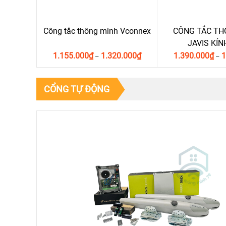
Công tắc thông minh Vconnex
CÔNG TẮC TH
JAVIS KÍ
1.155.000
₫
1.320.000
₫
1.390.000
₫
1
–
–
CỔNG TỰ ĐỘNG