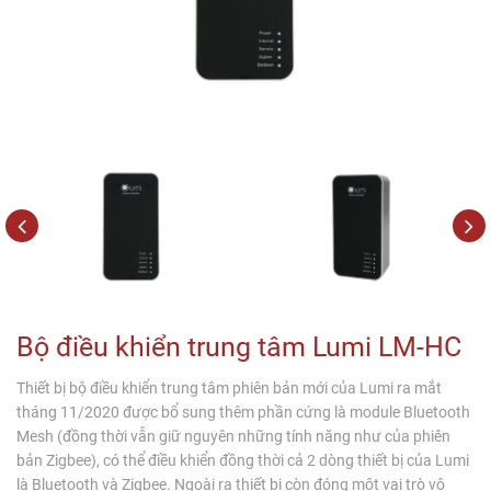
Bộ điều khiển trung tâm Lumi LM-HC
Thiết bị bộ điều khiển trung tâm phiên bản mới của Lumi ra mắt
tháng 11/2020 được bổ sung thêm phần cứng là module Bluetooth
Mesh (đồng thời vẫn giữ nguyên những tính năng như của phiên
bản Zigbee), có thể điều khiển đồng thời cả 2 dòng thiết bị của Lumi
là Bluetooth và Zigbee. Ngoài ra thiết bị còn đóng một vai trò vô