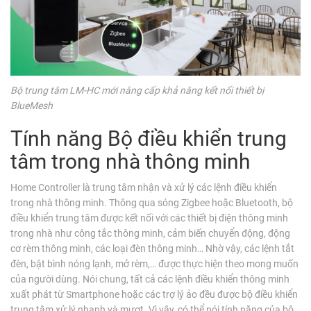
Bộ trung tâm LM-HC mới nâng cấp khả năng kết nối thiết bị
BlueMesh
Tính năng Bộ điều khiển trung
tâm trong nhà thông minh
Home Controller là trung tâm nhận và xử lý các lệnh điều khiển
trong nhà thông minh. Thông qua sóng Zigbee hoặc Bluetooth, bộ
điều khiển trung tâm được kết nối với các thiết bị điện thông minh
trong nhà như công tắc thông minh, cảm biến chuyển động, động
cơ rèm thông minh, các loại đèn thông minh… Nhờ vậy, các lệnh tắt
đèn, bật bình nóng lạnh, mở rèm,… được thực hiện theo mong muốn
của người dùng. Nói chung, tất cả các lệnh điều khiển thông minh
xuất phát từ Smartphone hoặc các trợ lý ảo đều được bộ điều khiển
trung tâm xử lý nhanh và mượt. Vì vậy, có thể nói tính năng của bộ