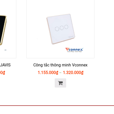
JAVIS
Công tắc thông minh Vconnex
00
₫
1.155.000
₫
–
1.320.000
₫