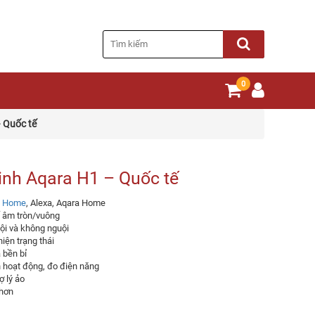
0
 Quốc tế
inh Aqara H1 – Quốc tế
e Home
, Alexa, Aqara Home
ế âm tròn/vuông
ội và không nguội
iện trạng thái
 bền bỉ
ch hoạt động, đo điện năng
ợ lý ảo
 hơn