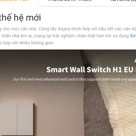
thế hệ mới
 cho mọi căn nhà. Công tắc Aqara thích hợp với hầu hết các căn hộ,
hấn nhả êm ái, mang lại trải nghiệm chân thật hơn khi sử dụng
Sm
ù hợp với nhiều không gian.