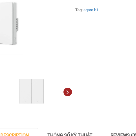
Tag:
aqara h1
DESCRIPTION
THÔNG SỐ KỸ THUẬT
REVIEWS (0