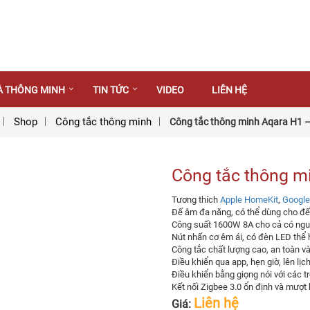
À THÔNG MINH
TIN TỨC
VIDEO
LIÊN HỆ
Shop
Công tắc thông minh
Công tắc thông minh Aqara H1 –
Công tắc thông m
Tương thích
Apple HomeKit
,
Googl
Đế âm đa năng, có thể dùng cho đ
Công suất 1600W 8A cho cả có ngu
Nút nhấn cơ êm ái, có đèn LED thể h
Công tắc chất lượng cao, an toàn và
Điều khiển qua app, hẹn giờ, lên lị
Điều khiển bằng giọng nói với các tr
Kết nối Zigbee 3.0 ổn định và mượt
Liên hệ
Giá: