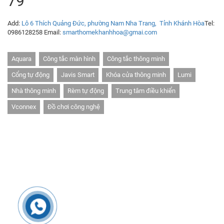
79
Add:
Lô 6 Thích Quảng Đức, phường Nam Nha Trang, Tỉnh Khánh Hòa
Tel:
0986128258
Email:
smarthomekhanhhoa@gmai.com
Aquara
Công tắc màn hình
Công tắc thông minh
Cổng tự động
Javis Smart
Khóa cửa thông minh
Lumi
Nhà thông minh
Rèm tự động
Trung tâm điều khiển
Vconnex
Đồ chơi công nghệ